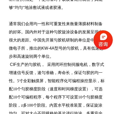
够“均匀”地涂敷试液或者胶液。
通常我们会用均一性和可重复性来衡量薄膜材料制备
的好坏。
国内外对于这种匀胶旋涂设备的发展呈现出
很大的差距。中国先开展匀胶机研制的单位是中科院
微电子所，推出的
KW-4A
型号的匀胶机，具有低速起
步和高速旋转两个单位。
CIF生产的匀胶机，
采用闭环控制伺服电机，数字式
增速信号反馈，速匀准确，寿命长，保证匀胶的均一
性。
5寸全彩触摸屏，智能程序化可编程操控显示，标
配10个匀胶梯度阶段（速度和时间梯度设置），可选
配10个可编程程序，每个程序下可设置10个匀胶梯度
阶段，
z
多
100个阶段。
内置水平校准装置，保证旋涂
均匀，可对大小不同规格的基片进行旋涂。
多重安全