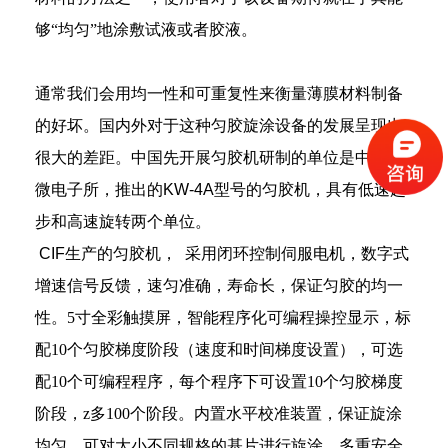
够“均匀”地涂敷试液或者胶液。
通常我们会用均一性和可重复性来衡量薄膜材料制备
的好坏。
国内外对于这种匀胶旋涂设备的发展呈现出
很大的差距。中国先开展匀胶机研制的单位是中科院
微电子所，推出的
KW-4A
型号的匀胶机，具有低速起
步和高速旋转两个单位。
CIF生产的匀胶机，
采用闭环控制伺服电机，数字式
增速信号反馈，速匀准确，寿命长，保证匀胶的均一
性。
5寸全彩触摸屏，智能程序化可编程操控显示，标
配10个匀胶梯度阶段（速度和时间梯度设置），可选
配10个可编程程序，每个程序下可设置10个匀胶梯度
阶段，
z
多
100个阶段。
内置水平校准装置，保证旋涂
均匀，可对大小不同规格的基片进行旋涂。
多重安全