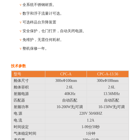
v
全系统不锈钢材质。
v
数字和浮子流量计可选。
v
可选样品台升降
装置
v
安全保护，仓门打开，自动关闭电源。
v
免维护，无需任何耗材。
v
整机保修一年。
技术参数
型号
CPC-A
CPC-A-13.56
舱体尺寸
300xΦ100mm
300xΦ100mm
舱体容积
2.6L
2.6L
射频电源
40KHz
13.56MHz
匹配器
自动匹配
自动匹配
射频功率
10-200W无
j
可调
10-150W无
j
可调
电 源
220V 50/60HZ
电 流
1.2A
时间设定
1-99分59秒
气体稳定时间
1分钟
真空度
100pa以内