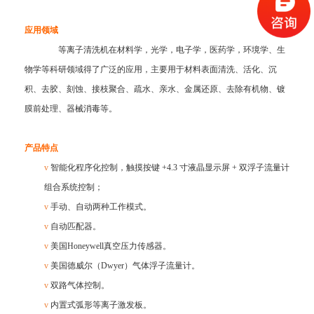
应用领域
等离子清洗机在材料学，光学，电子学，医药学，环境学、生
物学等科研领域得了广泛的应用，主要用于材料表面清洗、活化、沉
积、去胶、刻蚀、接枝聚合、疏水、亲水、金属还原、去除有机物、镀
膜前处理、器械消毒等。
产品特点
v
智能化程序化控制，
触摸按键
+4.3 寸液晶显示屏 + 双浮子流量计
组合系统控制；
v
手动、自动两种工作模式。
v
自动匹配器。
v
美国
Honeywell真空压力传感器。
v
美国德威尔（
Dwyer）气体浮子流量计。
v
双路气体控制。
v
内置式弧形
等离子激发板
。