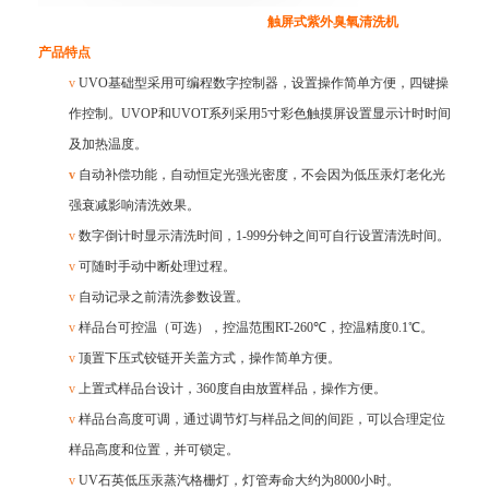
触屏式紫外臭氧清洗机
产品特点
v
UVO基础型采用可编程数字控制器，设置操作简单方便，四键操
作控制。UVOP和UVOT系列采用5寸彩色触摸屏设置显示计时时间
及加热温度。
v
自动补偿功能，自动恒定光强光密度，不会因为低压汞灯老化光
强衰减影响清洗效果。
v
数
字倒计时显示清洗时间，
1-999分钟之间可自行设置清洗时间。
v
可随时手动中断处理过程。
v
自动记录之前清洗参数设置。
v
样品台可控温（可选），控温范围
RT-260℃，控温精度0.1℃。
v
顶置下压式铰链开关盖方式，操作简单方便。
v
上置式样品台设计，
360度自由放置样品，操作方便。
v
样品台高度可调，通过调节灯与样品之间的间距，可以合理定位
样品高度和位置，并可锁定。
v
UV石英低压汞蒸汽格栅灯，灯管寿命大约为8000小时。