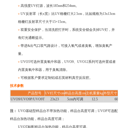
v
高强度
UV灯源，波长185nm和254nm。
v
UV反射罩（长x宽）比UV格栅灯大2.5cm，比如规格为13x13cm
格栅灯反射罩尺寸大于15×15cm。
v
双重安全保护，当清洗腔打开时，系统安全锁会关掉
UV灯，并
有灯光通断提示。
v
带进
&出气口双气路设计，可接入氧气或者臭氧，增加臭氧产
量。
v
UVO5可选外置臭氧中和器，UVO9、UVO12系列可选外置或者
内置臭氧中和器，用于臭氧清除。
v
可根据客户要求定制铝或石英材料真空反应腔。
技术参数
产品型号
UV灯尺寸cm
样品台高度cm
主机重量kg
外型尺寸（LxW
UVO9/UVO9P/UVO9T
23x23
5cm内可调
12.5
60x50x2
注：
UVO基础型样品台
不带加热功能，样品台高度可调
；
UVOP可选配
样品台加热功能
，样品台高度可调
；
UVOT
标配样品台加热功能
，样品台高度可调
。